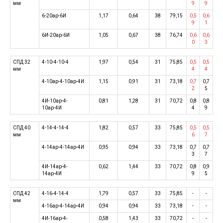
мм
9
9
6-20ар-6И
1,17
0,64
38
79,15
0,5
0,6
9
1
6И-20ар-6И
1,05
0,67
38
76,74
0,6
0,6
0
3
СПД 32
4-10-4-10-4
1,97
0,54
31
75,85
0,5
0,5
мм
4
4
4-10ар-4-10ар-4И
1,15
0,91
31
73,18
0,7
0,7
2
5
4И-10ар-4-
0,81
1,28
31
70,72
0,8
0,8
10ар-4И
4
9
СПД 40
4-14-4-14-4
1,82
0,57
33
75,85
0,5
0,5
мм
6
7
4-14ар-4-14ар-4И
0,95
0,94
33
73,18
0,7
0,7
3
7
4И-14ар-4-
0,62
1,44
33
70,72
0,8
0,9
14ар-4И
9
5
СПД 42
4-16-4-14-4
1,79
0,57
33
75,85
-
-
мм
4-16ар-4-14ар-4И
0,94
0,94
33
73,18
-
-
4И-16ар-4-
0,58
1,43
33
70,72
-
-