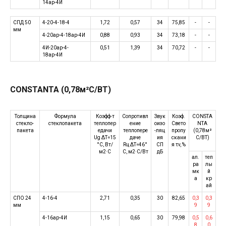
14ар-4И
СПД 50
4-20-4-18-4
1,72
0,57
34
75,85
-
-
мм
4-20ар-4-18ар-4И
0,88
0,93
34
73,18
-
-
4И-20ар-4-
0,51
1,39
34
70,72
-
-
18ар-4И
CONSTANTA (0,78м²С/ВТ)
Толщина
Формула
Коэфф-т
Сопротивл
Звук
Коэф.
CONSTA
стекло-
стеклопакета
теплопер
ение
оизо
Свето
NTA
пакета
едачи
теплопере
-ляц
пропу
(0,78м²
Ug ΔT=15
даче
ия
скани
С/ВТ)
°C, Вт/
Rц ΔT=46°
СП
я τv, %
м2·C
C, м2·C/Вт
дБ
ал.
теп
ра
лы
мк
й
а
кр
ай
СПО 24
4-16-4
2,71
0,35
30
82,65
0,3
0,3
мм
9
9
4-16ар-4И
1,15
0,65
30
79,98
0,5
0,6
8
0