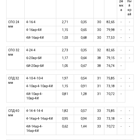
ра
лы
мк
й
а
кр
ай
СПО 24
4-16-4
2,71
0,35
30
82,65
-
-
мм
4-16ар-4И
1,15
0,65
30
79,98
-
-
4И-16ар-4И
1,03
0,68
30
77,53
-
-
СПО 32
4-24-4
2,73
0,35
32
82,65
-
-
мм
6-20ар-6И
1,17
0,64
38
79,15
-
-
6И-20ар-6И
1,05
0,67
38
76,74
-
СПД 32
4-10-4-10-4
1,97
0,54
31
75,85
-
-
мм
4-10ар-4-10ар-4И
1,15
0,91
31
73,18
-
-
4И-10ар-4-
0,81
1,28
31
70,72
-
10ар-4И
СПД 40
4-14-4-14-4
1,82
0,57
33
75,85
-
-
мм
4-14ар-4-14ар-4И
0,95
0,94
33
73,18
-
-
4И-14ар-4-
0,62
1,44
33
70,72
-
-
14ар-4И