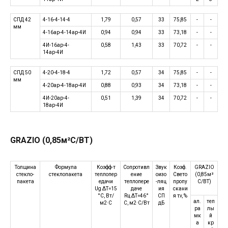
СПД 42
4-16-4-14-4
1,79
0,57
33
75,85
-
-
мм
4-16ар-4-14ар-4И
0,94
0,94
33
73,18
-
-
4И-16ар-4-
0,58
1,43
33
70,72
-
-
14ар-4И
СПД 50
4-20-4-18-4
1,72
0,57
34
75,85
-
-
мм
4-20ар-4-18ар-4И
0,88
0,93
34
73,18
-
-
4И-20ар-4-
0,51
1,39
34
70,72
-
-
18ар-4И
GRAZIO (0,85м²С/ВТ)
Толщина
Формула
Коэфф-т
Сопротивл
Звук
Коэф.
GRAZIO
стекло-
стеклопакета
теплопер
ение
оизо
Свето
(0,85м²
пакета
едачи
теплопере
-ляц
пропу
С/ВТ)
Ug ΔT=15
даче
ия
скани
°C, Вт/
Rц ΔT=46°
СП
я τv, %
ал.
теп
м2·C
C, м2·C/Вт
дБ
ра
лы
мк
й
а
кр