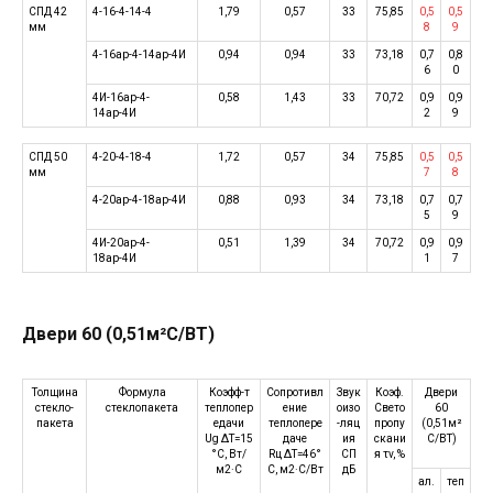
СПД 42
4-16-4-14-4
1,79
0,57
33
75,85
0,5
0,5
мм
8
9
4-16ар-4-14ар-4И
0,94
0,94
33
73,18
0,7
0,8
6
0
4И-16ар-4-
0,58
1,43
33
70,72
0,9
0,9
14ар-4И
2
9
СПД 50
4-20-4-18-4
1,72
0,57
34
75,85
0,5
0,5
мм
7
8
4-20ар-4-18ар-4И
0,88
0,93
34
73,18
0,7
0,7
5
9
4И-20ар-4-
0,51
1,39
34
70,72
0,9
0,9
18ар-4И
1
7
Двери 60 (0,51м²С/ВТ)
Толщина
Формула
Коэфф-т
Сопротивл
Звук
Коэф.
Двери
стекло-
стеклопакета
теплопер
ение
оизо
Свето
60
пакета
едачи
теплопере
-ляц
пропу
(0,51м²
Ug ΔT=15
даче
ия
скани
С/ВТ)
°C, Вт/
Rц ΔT=46°
СП
я τv, %
м2·C
C, м2·C/Вт
дБ
ал.
теп