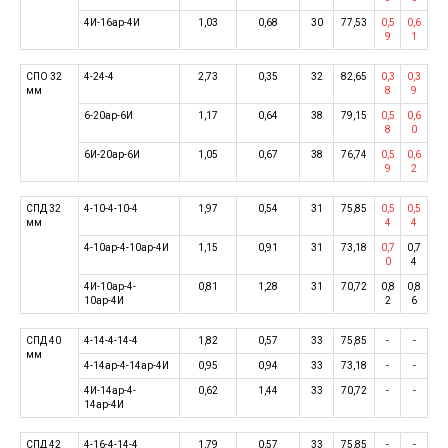
4И-16ар-4И
1,03
0,68
30
77,53
0,5
0,6
9
1
СПО 32
4-24-4
2,73
0,35
32
82,65
0,3
0,3
мм
8
9
6-20ар-6И
1,17
0,64
38
79,15
0,5
0,6
8
0
6И-20ар-6И
1,05
0,67
38
76,74
0,5
0,6
9
2
СПД 32
4-10-4-10-4
1,97
0,54
31
75,85
0,5
0,5
мм
4
4
4-10ар-4-10ар-4И
1,15
0,91
31
73,18
0,7
0,7
0
4
4И-10ар-4-
0,81
1,28
31
70,72
0,8
0,8
10ар-4И
2
6
СПД 40
4-14-4-14-4
1,82
0,57
33
75,85
-
-
мм
4-14ар-4-14ар-4И
0,95
0,94
33
73,18
-
-
4И-14ар-4-
0,62
1,44
33
70,72
-
-
14ар-4И
СПД 42
4-16-4-14-4
1,79
0,57
33
75,85
-
-