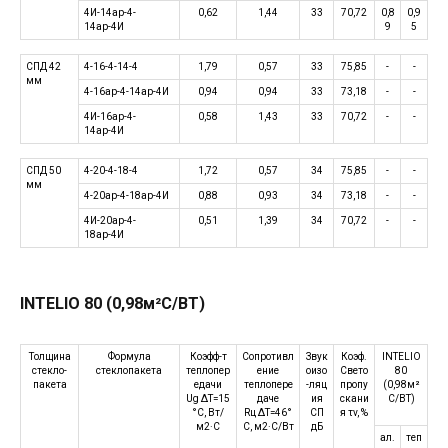
4И-14ар-4-
0,62
1,44
33
70,72
0,8
0,9
14ар-4И
9
5
СПД 42
4-16-4-14-4
1,79
0,57
33
75,85
-
-
мм
4-16ар-4-14ар-4И
0,94
0,94
33
73,18
-
-
4И-16ар-4-
0,58
1,43
33
70,72
-
-
14ар-4И
СПД 50
4-20-4-18-4
1,72
0,57
34
75,85
-
-
мм
4-20ар-4-18ар-4И
0,88
0,93
34
73,18
-
-
4И-20ар-4-
0,51
1,39
34
70,72
-
-
18ар-4И
INTELIO 80 (0,98м²С/ВТ)
Толщина
Формула
Коэфф-т
Сопротивл
Звук
Коэф.
INTELIO
стекло-
стеклопакета
теплопер
ение
оизо
Свето
80
пакета
едачи
теплопере
-ляц
пропу
(0,98м²
Ug ΔT=15
даче
ия
скани
С/ВТ)
°C, Вт/
Rц ΔT=46°
СП
я τv, %
м2·C
C, м2·C/Вт
дБ
ал.
теп