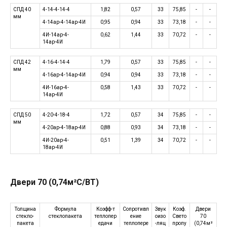
СПД 40
4-14-4-14-4
1,82
0,57
33
75,85
-
-
мм
4-14ар-4-14ар-4И
0,95
0,94
33
73,18
-
-
4И-14ар-4-
0,62
1,44
33
70,72
-
-
14ар-4И
СПД 42
4-16-4-14-4
1,79
0,57
33
75,85
-
-
мм
4-16ар-4-14ар-4И
0,94
0,94
33
73,18
-
-
4И-16ар-4-
0,58
1,43
33
70,72
-
-
14ар-4И
СПД 50
4-20-4-18-4
1,72
0,57
34
75,85
-
-
мм
4-20ар-4-18ар-4И
0,88
0,93
34
73,18
-
-
4И-20ар-4-
0,51
1,39
34
70,72
-
-
18ар-4И
Двери 70 (0,74м²С/ВТ)
Толщина
Формула
Коэфф-т
Сопротивл
Звук
Коэф.
Двери
стекло-
стеклопакета
теплопер
ение
оизо
Свето
70
пакета
едачи
теплопере
-ляц
пропу
(0,74м²