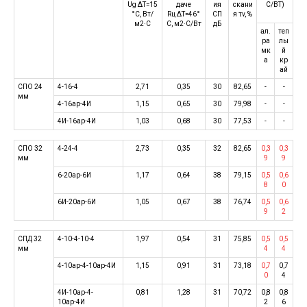
Ug ΔT=15
даче
ия
скани
С/ВТ)
°C, Вт/
Rц ΔT=46°
СП
я τv, %
м2·C
C, м2·C/Вт
дБ
ал.
теп
ра
лы
мк
й
а
кр
ай
СПО 24
4-16-4
2,71
0,35
30
82,65
-
-
мм
4-16ар-4И
1,15
0,65
30
79,98
-
-
4И-16ар-4И
1,03
0,68
30
77,53
-
-
СПО 32
4-24-4
2,73
0,35
32
82,65
0,3
0,3
мм
9
9
6-20ар-6И
1,17
0,64
38
79,15
0,5
0,6
8
0
6И-20ар-6И
1,05
0,67
38
76,74
0,5
0,6
9
2
СПД 32
4-10-4-10-4
1,97
0,54
31
75,85
0,5
0,5
мм
4
4
4-10ар-4-10ар-4И
1,15
0,91
31
73,18
0,7
0,7
0
4
4И-10ар-4-
0,81
1,28
31
70,72
0,8
0,8
10ар-4И
2
6