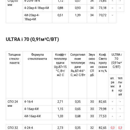
СПД 50
4-20-4-18-4
1,72
0,57
34
75,85
-
-
мм
4-20ар-4-18ар-4И
0,88
0,93
34
73,18
-
-
4И-20ар-4-
0,51
1,39
34
70,72
-
18ар-4И
ULTRA i 70 (0,91м²С/ВТ)
Толщина
Формула
Коэфф-т
Сопротивл
Звук
Коэф.
ULTRA i
стекло-
стеклопакета
теплопер
ение
оизо
Свето
70
пакета
едачи
теплопере
-ляц
пропу
(0,91м²
Ug ΔT=15
даче
ия
скани
С/ВТ)
°C, Вт/
Rц ΔT=46°
СП
я τv, %
м2·C
C, м2·C/Вт
дБ
ал.
теп
ра
лы
мк
й
а
кр
ай
СПО 24
4-16-4
2,71
0,35
30
82,65
-
-
мм
4-16ар-4И
1,15
0,65
30
79,98
-
-
4И-16ар-4И
1,03
0,68
30
77,53
-
-
СПО 32
4-24-4
2,73
0,35
32
82,65
0,3
0,3