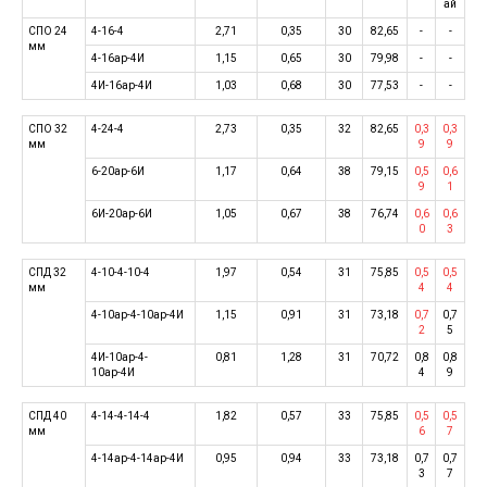
ай
СПО 24
4-16-4
2,71
0,35
30
82,65
-
-
мм
4-16ар-4И
1,15
0,65
30
79,98
-
-
4И-16ар-4И
1,03
0,68
30
77,53
-
-
СПО 32
4-24-4
2,73
0,35
32
82,65
0,3
0,3
мм
9
9
6-20ар-6И
1,17
0,64
38
79,15
0,5
0,6
9
1
6И-20ар-6И
1,05
0,67
38
76,74
0,6
0,6
0
3
СПД 32
4-10-4-10-4
1,97
0,54
31
75,85
0,5
0,5
мм
4
4
4-10ар-4-10ар-4И
1,15
0,91
31
73,18
0,7
0,7
2
5
4И-10ар-4-
0,81
1,28
31
70,72
0,8
0,8
10ар-4И
4
9
СПД 40
4-14-4-14-4
1,82
0,57
33
75,85
0,5
0,5
мм
6
7
4-14ар-4-14ар-4И
0,95
0,94
33
73,18
0,7
0,7
3
7