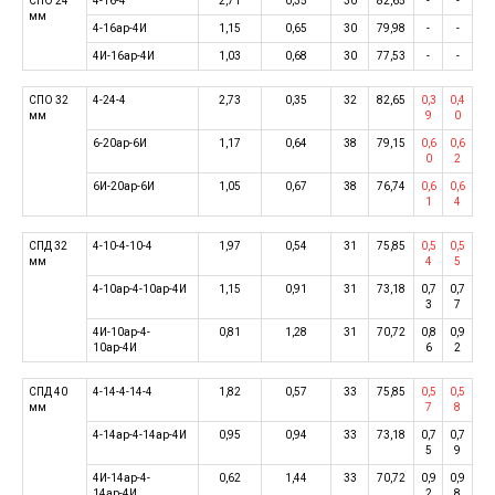
СПО 24
4-16-4
2,71
0,35
30
82,65
-
-
мм
4-16ар-4И
1,15
0,65
30
79,98
-
-
4И-16ар-4И
1,03
0,68
30
77,53
-
-
СПО 32
4-24-4
2,73
0,35
32
82,65
0,3
0,4
мм
9
0
6-20ар-6И
1,17
0,64
38
79,15
0,6
0,6
0
2
6И-20ар-6И
1,05
0,67
38
76,74
0,6
0,6
1
4
СПД 32
4-10-4-10-4
1,97
0,54
31
75,85
0,5
0,5
мм
4
5
4-10ар-4-10ар-4И
1,15
0,91
31
73,18
0,7
0,7
3
7
4И-10ар-4-
0,81
1,28
31
70,72
0,8
0,9
10ар-4И
6
2
СПД 40
4-14-4-14-4
1,82
0,57
33
75,85
0,5
0,5
мм
7
8
4-14ар-4-14ар-4И
0,95
0,94
33
73,18
0,7
0,7
5
9
4И-14ар-4-
0,62
1,44
33
70,72
0,9
0,9
14ар-4И
2
8