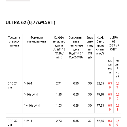
ULTRA 62 (0,77м²С/ВТ)
Толщина
Формула
Коэфф-т
Сопротивл
Звук
Коэф.
ULTRA
стекло-
стеклопакета
теплопер
ение
оизо
Свето
62
пакета
едачи
теплопере
-ляц
пропу
(0,77м²
Ug ΔT=15
даче
ия
скани
С/ВТ)
°C, Вт/
Rц ΔT=46°
СП
я τv, %
м2·C
C, м2·C/Вт
дБ
ал.
теп
ра
лы
мк
й
а
кр
ай
СПО 24
4-16-4
2,71
0,35
30
82,65
0,3
0,3
мм
9
9
4-16ар-4И
1,15
0,65
30
79,98
0,5
0,6
8
0
4И-16ар-4И
1,03
0,68
30
77,53
0,5
0,6
9
1
СПО 32
4-24-4
2,73
0,35
32
82,65
0,3
0,3
мм
8
9