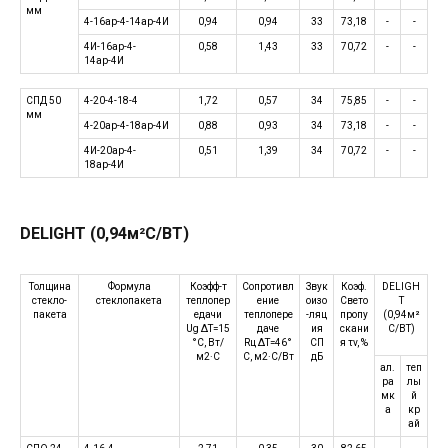
мм
4-16ар-4-14ар-4И
0,94
0,94
33
73,18
-
-
4И-16ар-4-
0,58
1,43
33
70,72
-
-
14ар-4И
СПД 50
4-20-4-18-4
1,72
0,57
34
75,85
-
-
мм
4-20ар-4-18ар-4И
0,88
0,93
34
73,18
-
-
4И-20ар-4-
0,51
1,39
34
70,72
-
-
18ар-4И
DELIGHT (0,94м²С/ВТ)
Толщина
Формула
Коэфф-т
Сопротивл
Звук
Коэф.
DELIGH
стекло-
стеклопакета
теплопер
ение
оизо
Свето
T
пакета
едачи
теплопере
-ляц
пропу
(0,94м²
Ug ΔT=15
даче
ия
скани
С/ВТ)
°C, Вт/
Rц ΔT=46°
СП
я τv, %
м2·C
C, м2·C/Вт
дБ
ал.
теп
ра
лы
мк
й
а
кр
ай