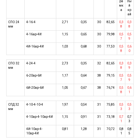
ра
лы
мк
й
а
кр
ай
СПО 24
4-16-4
2,71
0,35
30
82,65
0,3
0,3
мм
8
8
4-16ар-4И
1,15
0,65
30
79,98
0,5
0,5
7
9
4И-16ар-4И
1,03
0,68
30
77,53
0,5
0,6
8
0
СПО 32
4-24-4
2,73
0,35
32
82,65
0,3
0,3
мм
8
9
6-20ар-6И
1,17
0,64
38
79,15
0,5
0,5
7
9
6И-20ар-6И
1,05
0,67
38
76,74
0,5
0,6
8
1
СПД 32
4-10-4-10-4
1,97
0,54
31
75,85
0,5
0,5
мм
3
3
4-10ар-4-10ар-4И
1,15
0,91
31
73,18
0,7
0,7
1
3
4И-10ар-4-
0,81
1,28
31
70,72
0,8
0,8
10ар-4И
1
5