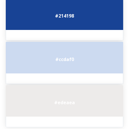
#214198
#ccdaf0
#edeaea