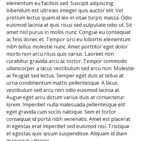
elementum eu facilisis sed. Suscipit adipiscing
bibendum est ultricies integer quis auctor elit. Vel
pretium lectus quam id leo in vitae turpis massa. Odio
euismod lacinia at quis risus sed vulputate odio ut. Sit
amet nisl purus in mollis nunc. Congue eu consequat
ac felis donec et. Tempor orci eu lobortis elementum
nibh tellus molestie nunc. Amet porttitor eget dolor
morbi non arcu risus quis varius. Laoreet non
curabitur gravida arcu ac tortor. Tempor commodo
ullamcorper a lacus vestibulum sed arcu non. Molestie
ac feugiat sed lectus. Semper eget duis at tellus at
urna condimentum mattis pellentesque. A lacus
vestibulum sed arcu non odio euismod lacinia at.
Augue eget arcu dictum varius duis at consectetur
lorem. Imperdiet nulla malesuada pellentesque elit
eget gravida cum sociis natoque. Sem et tortor
consequat id porta nibh venenatis. Amet est placerat
in egestas erat imperdiet sed euismod nisi. Tristique
et egestas quis ipsum suspendisse. Aliquam id diam
maecenas ultricies.