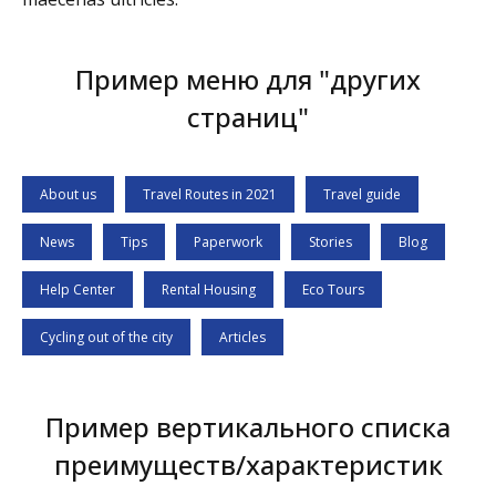
Пример меню для "других
страниц"
About us
Travel Routes in 2021
Travel guide
News
Tips
Paperwork
Stories
Blog
Help Center
Rental Housing
Eco Tours
Cycling out of the city
Articles
Пример вертикального списка
преимуществ/характеристик